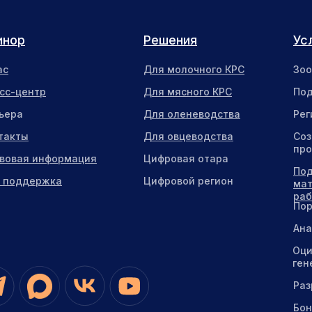
инор
Решения
Ус
ас
Для молочного КРС
Зоо
сс-центр
Для мясного КРС
Под
ьера
Для оленеводства
Рег
такты
Для овцеводства
Соз
про
вовая информация
Цифровая отара
Под
. поддержка
Цифровой регион
мат
ра
Пор
Ана
Оци
ген
Раз
Бон