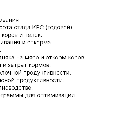
ования
ота стада КРС (годовой).
коров и телок.
ивания и откорма.
.
яка на мясо и откорм коров.
 и затрат кормов.
олочной продуктивности.
ясной продуктивности.
тноводстве.
ограммы для оптимизации