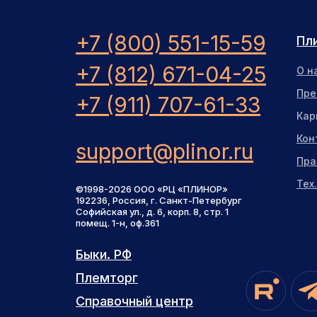
+7 (800) 551-15-59
Пл
+7 (812) 671-04-25
О н
Пре
+7 (911) 707-61-33
Кар
Кон
support@plinor.ru
Пра
Тех
©1998-2026 ООО «РЦ «ПЛИНОР»
192236, Россия, г. Санкт-Петербург
Софийская ул., д. 6, корп. 8, стр. 1
помещ. 1-н, оф.361
Быки. РФ
Быки. РФ
Племторг
Племторг
Справочный центр
Справочный центр