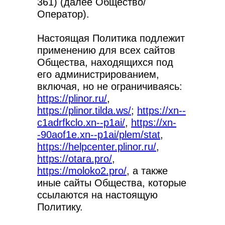
361) (далее Общество/
Оператор).
Настоящая Политика подлежит
применению для всех сайтов
Общества, находящихся под
его администрированием,
включая, но не ограничиваясь:
https://plinor.ru/
,
https://plinor.tilda.ws/
;
https://xn--
c1adrfkclo.xn--p1ai/
,
https://xn-
-90aof1e.xn--p1ai/plem/stat
,
https://helpcenter.plinor.ru/
,
https://otara.pro/
,
https://moloko2.pro/
, а также
иные сайты Общества, которые
ссылаются на настоящую
Политику.