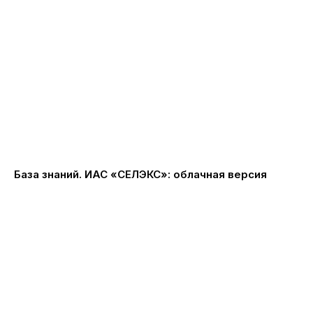
Продолжая использовать сайт, вы даете
согласие на обработку файлов cookies
и других пользовательских данных
в соответствии с
политикой
конфиденциальности
База знаний. ИАС «СЕЛЭКС»: облачная версия