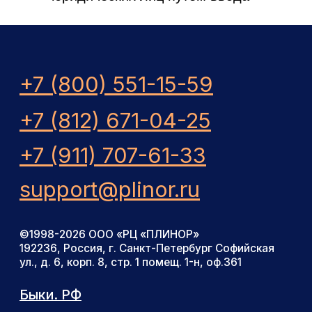
на странице сайта в сети
«Интернет»
https://egrul.nalog.ru/index.html
ОГРН Оператора
1027809004189), и/или по
электронной почте по адресу:
support@plinor.ru
.