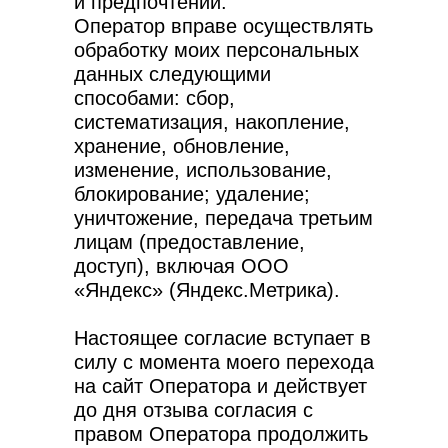
и предпочтений.
Оператор вправе осуществлять
+7 (911) 707-61-33
обработку моих персональных
support@plinor.ru
данных следующими
способами: сбор,
©1998-2026 ООО «РЦ «ПЛИНОР»
систематизация, накопление,
192236, Россия, г. Санкт-Петербург Софийская
ул., д. 6, корп. 8, стр. 1 помещ. 1-н, оф.361
хранение, обновление,
изменение, использование,
Быки. РФ
блокирование; удаление;
Племторг
уничтожение, передача третьим
Справочный центр
лицам (предоставление,
доступ), включая ООО
«Яндекс» (Яндекс.Метрика).
Настоящее согласие вступает в
силу с момента моего перехода
Продолжая использовать сайт, вы даете
на сайт Оператора и действует
согласие на обработку файлов cookies
и других пользовательских данных
до дня отзыва согласия с
в соответствии с
политикой
конфиденциальности
правом Оператора продолжить