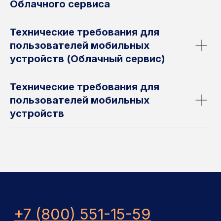
Облачного сервиса
Технические требования для
Продолжая использовать сайт, вы даете
пользователей мобильных
согласие на обработку файлов cookies
и других пользовательских данных
устройств (Облачный сервис)
в соответствии с
политикой
конфиденциальности
Технические требования для
пользователей мобильных
устройств