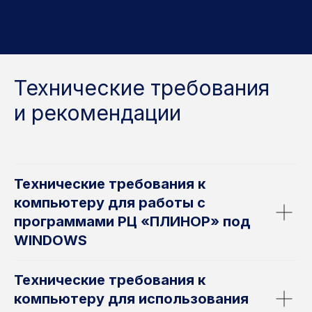
+7 (800) 551-15-59
Технические требования
+7 (812) 671-04-25
и рекомендации
+7 (911) 707-61-33
support@plinor.ru
Технические требования к
©1998-2026 ООО «РЦ «ПЛИНОР»
компьютеру для работы с
192236, Россия, г. Санкт-Петербург Софийская
ул., д. 6, корп. 8, стр. 1 помещ. 1-н, оф.361
программами РЦ «ПЛИНОР» под
Быки. РФ
WINDOWS
Племторг
Справочный центр
Технические требования к
компьютеру для использования