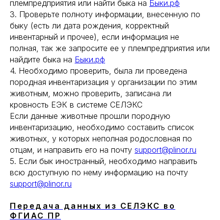
племпредприятия или найти быка на
Быки.рф
3. Проверьте полноту информации, внесенную по
быку (есть ли дата рождения, корректный
инвентарный и прочее), если информация не
полная, так же запросите ее у племпредприятия или
найдите быка на
Быки.рф
4. Необходимо проверить, была ли проведена
породная инвентаризация у организации по этим
животным, можно проверить, записана ли
кровность ЕЭК в системе СЕЛЭКС
Если данные животные прошли породную
инвентаризацию, необходимо составить список
животных, у которых неполная родословная по
+7 (800) 551-15-59
отцам, и направить его на почту
support@plinor.ru
5. Если бык иностранный, необходимо направить
+7 (812) 671-04-25
всю доступную по нему информацию на почту
+7 (911) 707-61-33
support@plinor.ru
support@plinor.ru
Передача данных из СЕЛЭКС во
ФГИАС ПР