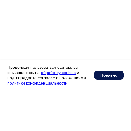
support@plinor.ru
©1998-2026 ООО «РЦ «ПЛИНОР»
192236, Россия, г. Санкт-Петербург Софийская
ул., д. 6, корп. 8, стр. 1 помещ. 1-н, оф.361
Быки. РФ
Племторг
Справочный центр
Продолжая пользоваться сайтом, вы
соглашаетесь на
обработку cookies
и
Понятно
подтверждаете согласие с положениями
политики конфиденциальности
.
Продолжая использовать сайт, вы даете
согласие на обработку файлов cookies
и других пользовательских данных
в соответствии с
политикой
конфиденциальности