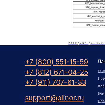
ПЕРЕДАЧА ДАННЫХ 
+7 (800) 551-15-59
Пл
+7 (812) 671-04-25
О н
Пре
+7 (911) 707-61-33
Кар
Кон
support@plinor.ru
Пра