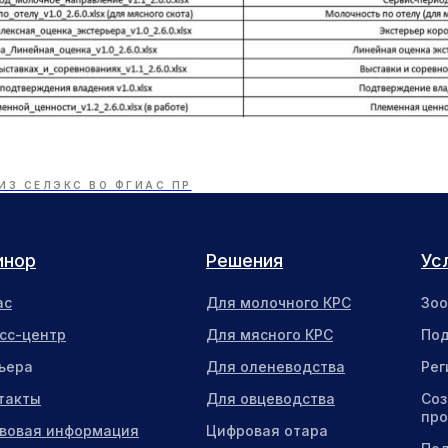
ИЗ СЕЛЭКС ВО ФГИАС ПР
инор
Решения
Ус
ас
Для молочного КРС
Зоо
сс-центр
Для мясного КРС
Под
ьера
Для оленеводства
Рег
такты
Для овцеводства
Соз
про
вовая информация
Цифровая отара