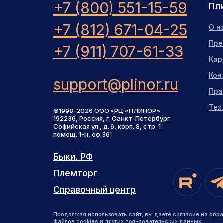
+7 (800) 551-15-59
Пл
+7 (812) 671-04-25
О н
Пре
+7 (911) 707-61-33
Кар
Кон
support@plinor.ru
Пра
Тех
©1998-2026 ООО «РЦ «ПЛИНОР»
192236, Россия, г. Санкт-Петербург
Софийская ул., д. 6, корп. 8, стр. 1
помещ. 1-н, оф.361
Быки. РФ
Быки. РФ
Племторг
Племторг
Справочный центр
Справочный центр
Продолжая использовать сайт, вы даете согласие на обра
файлов cookies и других пользовательских данных