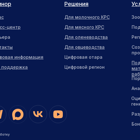
инор
Решения
Ус
ас
Для молочного КРС
Зоо
сс-центр
Для мясного КРС
Под
ьера
Для оленеводства
Рег
такты
Для овцеводства
Соз
про
вовая информация
Цифровая отара
Под
. поддержка
Цифровой регион
мат
ра
Пор
Ана
Оци
ген
Раз
Бон
ботку