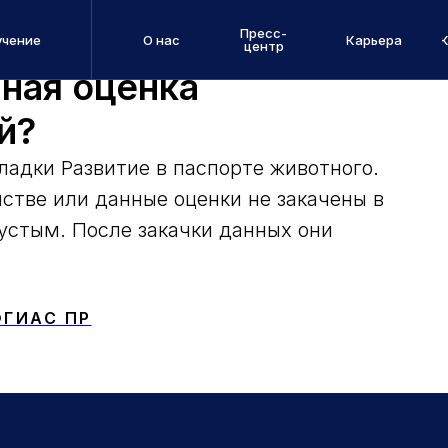
Пресс-
учение
О нас
Карьера
центр
ная оценка
й?
ладки Развитие в паспорте животного.
йстве или данные оценки не закачены в
устым. После закачки данных они
ФГИАС ПР