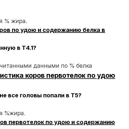
ся % жира.
оров по удою и содержанию белка в
нную в Т4.1?
ссчитанными данными по % белка
истика коров первотелок по удою
не все головы попали в Т5?
ся %жира.
ров первотелок по удою и содержанию