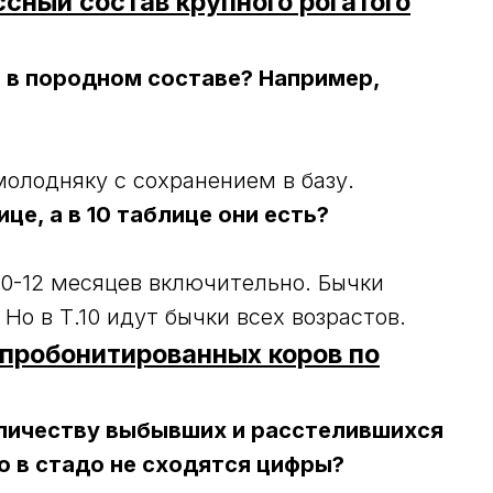
ссный состав крупного рогатого
е в породном составе? Например,
молодняку с сохранением в базу.
це, а в 10 таблице они есть?
 10-12 месяцев включительно. Бычки
Но в Т.10 идут бычки всех возрастов.
 пробонитированных коров по
личеству выбывших и расстелившихся
о в стадо не сходятся цифры?