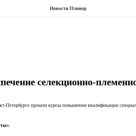
Новости Плинор
печение селекционно-племенно
анкт-Петербурге прошли курсы повышения квалификации специ
оты»
.