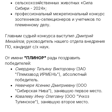
сельскохозяйственных животных «Сила
Сибири - 2024»;
профессиональный межрегиональный конкурс
зоотехников-селекционеров и учетчиков по
племенному делу.
Главным судьей конкурса выступил
Дмитрий
Михайлов
, руководитель нашего отдела внедрения
ПО, кандидат с/х наук.
От имени
"ПЛИНОР"
рады поздравить
победителей:
Смердину Татьяну Викторовну
(ЗАО
"Племзавод ИРМЕНЬ"), абсолютный
победитель.
Невечеря Ксению Дмитриевну
(ООО
"Сибирская Нива"), занявшую первое место.
Ковалеву Инну Олеговну
(ООО "Учхоз
Тулинское"), занявшую второе место.