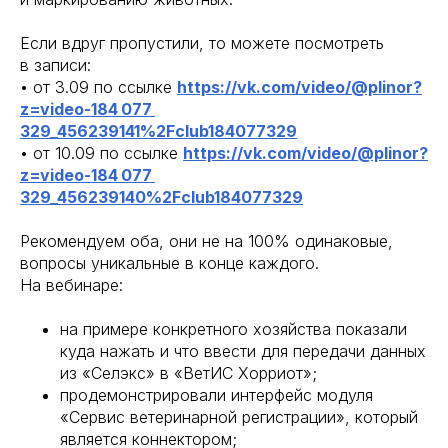
Если вдруг пропустили, то можете посмотреть
в записи:
• от 3.09 по ссылке
https://vk.com/video/@plinor?
z=video-184 077
329_456239141%2Fclub184077329
• от 10.09 по ссылке
https://vk.com/video/@plinor?
z=video-184 077
329_456239140%2Fclub184077329
Рекомендуем оба, они не на 100% одинаковые,
вопросы уникальные в конце каждого.
На вебинаре:
на примере конкретного хозяйства показали
куда нажать и что ввести для передачи данных
из «Селэкс» в «ВетИС Хорриот»;
продемонстрировали интерфейс модуля
«Сервис ветеринарной регистрации», который
является коннектором;