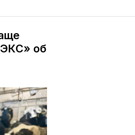
чаще
ЛЭКС» об