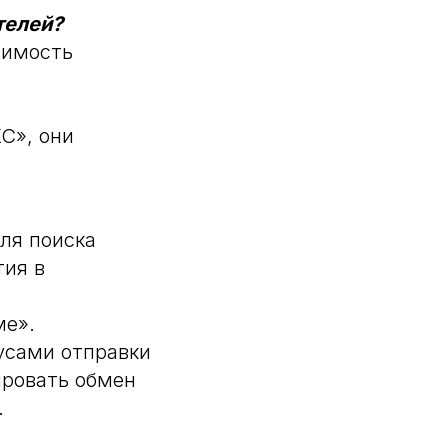
телей?
оимость
С», они
ля поиска
тия в
ме».
усами отправки
ировать обмен
.