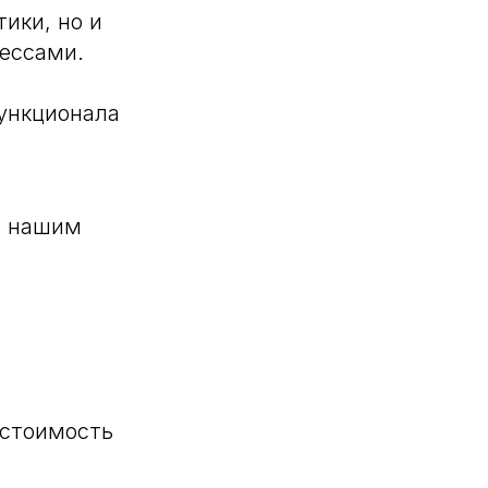
ики, но и
ессами.
ункционала
с нашим
 стоимость
.