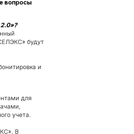
е вопросы
2.0»?
енный
«СЕЛЭКС» будут
бонитировка и
ентами для
дачами,
ого учета.
КС». В