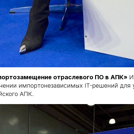
портозамещение отраслевого ПО в АПК»
И
ачении импортонезависимых IT-решений для 
йского АПК.