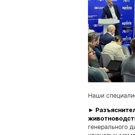
Наши специалис
► Разъяснител
животноводст
генерального д