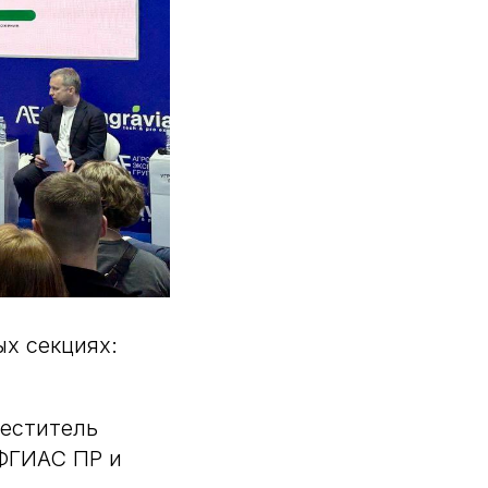
х секциях:
меститель
 ФГИАС ПР и