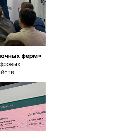
лочных ферм»
ифровых
яйств.