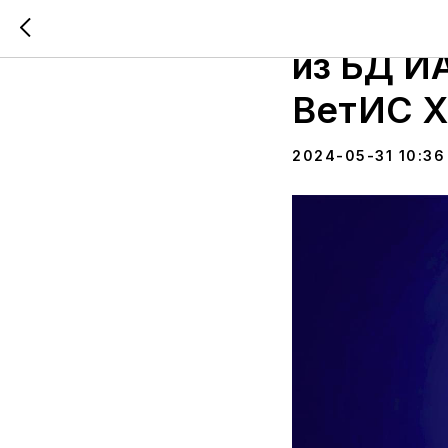
Вебинар
из БД И
ВетИС Х
2024-05-31 10:36