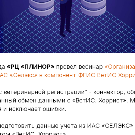
да
«РЦ «ПЛИНОР»
провел вебинар
«Организ
АС «Селэкс» в компонент ФГИС ВетИС Хорри
 ветеринарной регистрации" - коннектор, 
анный обмен данными с «ВетИС. Хорриот». 
 и исключает ошибки.
подготовить данные учета из ИАС «СЕЛЭКС»
том «ВетИС. Хорриот».