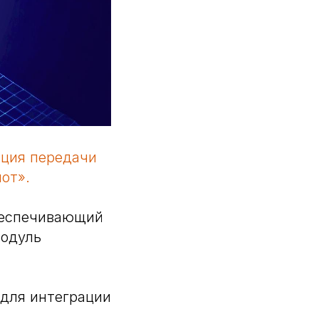
ация передачи
от».
обеспечивающий
Модуль
 для интеграции