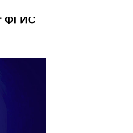
 данных
т ФГИС