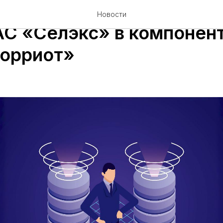
 «Организация передачи
Новости
АС «Селэкс» в компонен
орриот»